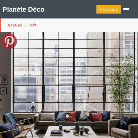
Planète Déco
+ Favoris
Accueil
loft
›
🔍︎ Rechercher
🛍︎ Shop Planète Déco
ℹ︎ À propos
Appartement Design
Cabanes
Decoration Noël
Design Suédois En Quelques Photos
Idées Déco En 10 Photos
La Semaine Décoration Et Design
Maison En Ville
Méli-Mélo Suédois
Publi Reportage
Tendance
Interieurs Scandinaves
La Décoration Selon Votre Signe Astrologique
Les Trouvailles Déco Du Jour
Loft
Maison Appartement Écologique
Maison Container/container House
Maison D'hôtes
Maison Et Appartement Vintage
On Décode La Déco