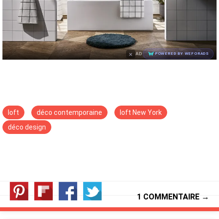
×
AD
POWERED BY WEFORADS
loft
déco contemporaine
loft New York
déco design
1 COMMENTAIRE →