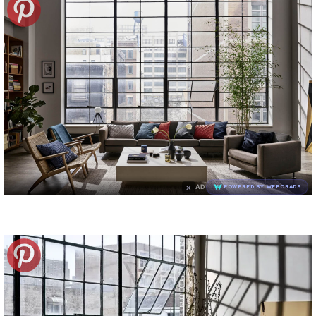
×
AD
POWERED BY WEFORADS