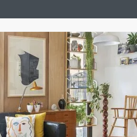
Design Suédois En Quelques Photos
Idées Déco En 10 Photos
La Se
nterieurs Scandinaves
La Décoration Selon Votre Signe Astrologique
L
tainer House
Maison D'hôtes
Maison Et Appartement Vintage
On 
d
Tiny House