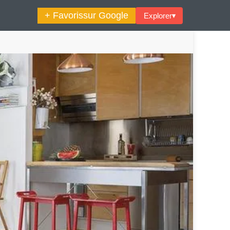
+ Favoris
sur Google
Explorer
▾
🔍︎ Rechercher
maine Décoration Et Design
Maison En Ville
es Trouvailles Déco Du Jour
Loft
Décode La Déco
Petite Surface
Piscine