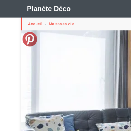
Planète Déco
Accueil
Maison en ville
›
🛍︎ Shop Planète Déco
ℹ︎ À propos
Appartement Design
Cabanes
Decoration Noël
Méli-Mélo Suédois
Publi Reportage
Tendance
I
Maison Appartement Écologique
Maison Container/con
Question De Style
Renovation
Revue De Week En