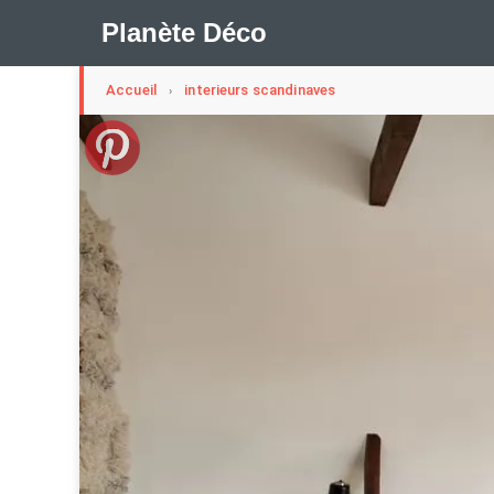
Planète Déco
Accueil
interieurs scandinaves
›
🛍︎ Shop Planète Déco
ℹ︎ À propos
Appartement Design
Cabanes
Decoration Noël
Méli-Mélo Suédois
Publi Reportage
Tendance
I
Maison Appartement Écologique
Maison Container/con
Question De Style
Renovation
Revue De Week En