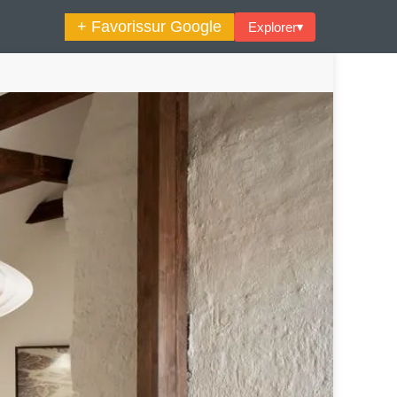
+ Favoris
sur Google
Explorer
▾
🔍︎ Rechercher
maine Décoration Et Design
Maison En Ville
es Trouvailles Déco Du Jour
Loft
Décode La Déco
Petite Surface
Piscine