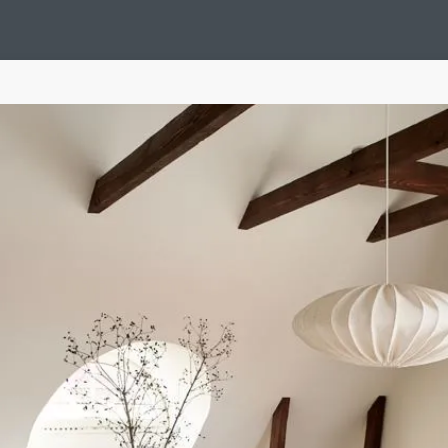
Design Suédois En Quelques Photos
Idées Déco En 10 Photos
La Se
nterieurs Scandinaves
La Décoration Selon Votre Signe Astrologique
L
tainer House
Maison D'hôtes
Maison Et Appartement Vintage
On 
d
Tiny House