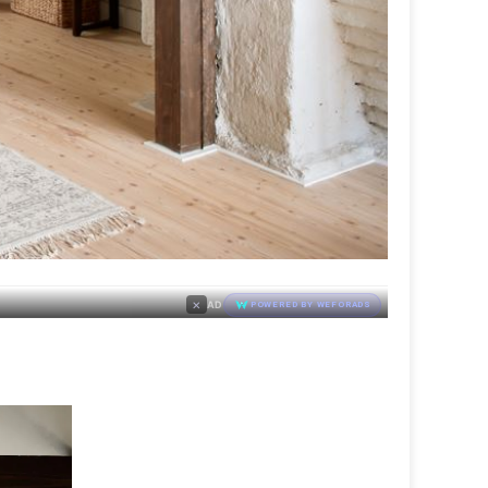
×
AD
POWERED BY WEFORADS