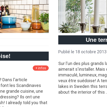
Une ter
Publié le 18 octobre 2013
ise!
Sur l'un des plus grands 
+ infos
aimerait s'installer. Mais
immaculé, lumineux, magn
 Dans l'article
veux être suédoise! A ter
 font les Scandinaves
lakes in Sweden this terra
une grande cuisine, une
about the interior of this 
dressing? Ils ont une
! I already told you that