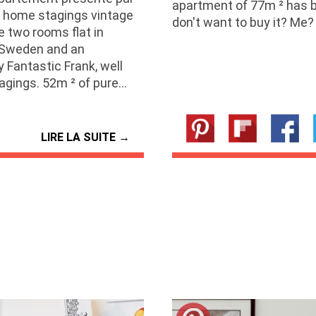
apartment of 77m ² has b
s home stagings vintage
don't want to buy it? Me? 
e two rooms flat in
n Sweden and an
 Fantastic Frank, well
agings. 52m ² of pure…
LIRE LA SUITE →