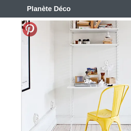
Planète Déco
🛍︎ Shop Planète Déco
ℹ︎ À propos
Appartement Design
Cabanes
Decoration Noël
Méli-Mélo Suédois
Publi Reportage
Tendance
I
Maison Appartement Écologique
Maison Container/con
Question De Style
Renovation
Revue De Week En