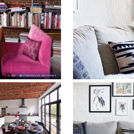
×
AD
POWERED BY WEFORADS