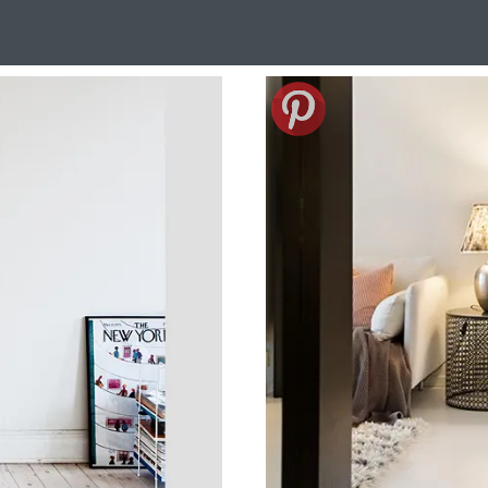
Design Suédois En Quelques Photos
Idées Déco En 10 Photos
La Se
nterieurs Scandinaves
La Décoration Selon Votre Signe Astrologique
L
tainer House
Maison D'hôtes
Maison Et Appartement Vintage
On 
d
Tiny House