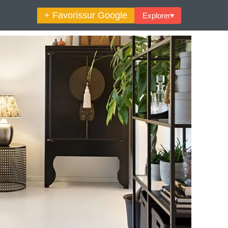
+ Favoris
sur Google
Explorer
▾
🔍︎ Rechercher
maine Décoration Et Design
Maison En Ville
es Trouvailles Déco Du Jour
Loft
Décode La Déco
Petite Surface
Piscine