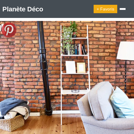
Planète Déco
+ Favoris
🔍︎ Rechercher
🛍︎ Shop Planète Déco
ℹ︎ À propos
Appartement Design
Cabanes
Decoration Noël
Design Suédois En Quelques Photos
Idées Déco En 10 Photos
La Semaine Décoration Et Design
Maison En Ville
Méli-Mélo Suédois
Publi Reportage
Tendance
Interieurs Scandinaves
La Décoration Selon Votre Signe Astrologique
Les Trouvailles Déco Du Jour
Loft
Maison Appartement Écologique
Maison Container/container House
Maison D'hôtes
Maison Et Appartement Vintage
On Décode La Déco