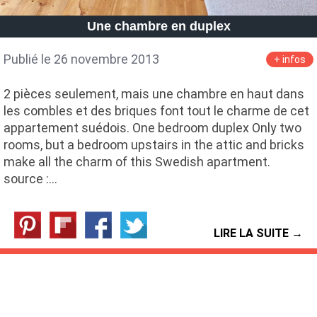
Petite Surface
Piscine
Question De Style
Renovation
Une chambre en duplex
Revue De Week End
Tiny House
Publié le 26 novembre 2013
+ infos
2 pièces seulement, mais une chambre en haut dans
les combles et des briques font tout le charme de cet
appartement suédois. One bedroom duplex Only two
rooms, but a bedroom upstairs in the attic and bricks
make all the charm of this Swedish apartment.
source :…
LIRE LA SUITE →