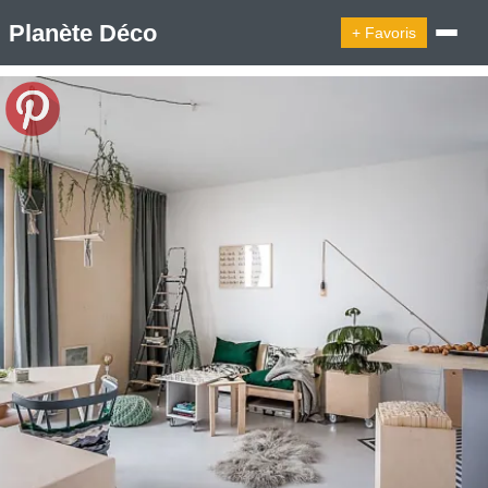
Planète Déco
+ Favoris
🔍︎ Rechercher
🛍︎ Shop Planète Déco
ℹ︎ À propos
Appartement Design
Cabanes
Decoration Noël
Design Suédois En Quelques Photos
Idées Déco En 10 Photos
La Semaine Décoration Et Design
Maison En Ville
Méli-Mélo Suédois
Publi Reportage
Tendance
Interieurs Scandinaves
La Décoration Selon Votre Signe Astrologique
Les Trouvailles Déco Du Jour
Loft
Maison Appartement Écologique
Maison Container/container House
Maison D'hôtes
Maison Et Appartement Vintage
On Décode La Déco