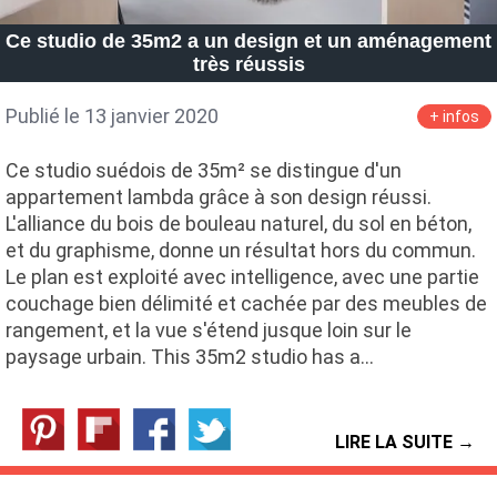
Petite Surface
Piscine
Question De Style
Renovation
Ce studio de 35m2 a un design et un aménagement
Revue De Week End
Tiny House
très réussis
Publié le 13 janvier 2020
+ infos
Ce studio suédois de 35m² se distingue d'un
appartement lambda grâce à son design réussi.
L'alliance du bois de bouleau naturel, du sol en béton,
et du graphisme, donne un résultat hors du commun.
Le plan est exploité avec intelligence, avec une partie
couchage bien délimité et cachée par des meubles de
rangement, et la vue s'étend jusque loin sur le
paysage urbain. This 35m2 studio has a…
LIRE LA SUITE →