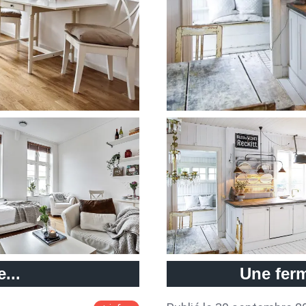
e...
Une ferm