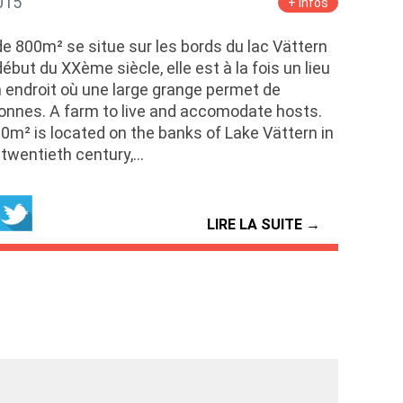
015
+ infos
e 800m² se situe sur les bords du lac Vättern
but du XXème siècle, elle est à la fois un lieu
 endroit où une large grange permet de
sonnes. A farm to live and accomodate hosts.
0m² is located on the banks of Lake Vättern in
y twentieth century,…
LIRE LA SUITE →