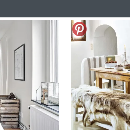
Design Suédois En Quelques Photos
Idées Déco En 10 Photos
La Se
nterieurs Scandinaves
La Décoration Selon Votre Signe Astrologique
L
tainer House
Maison D'hôtes
Maison Et Appartement Vintage
On 
d
Tiny House