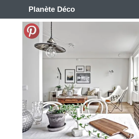
Planète Déco
🛍︎ Shop Planète Déco
ℹ︎ À propos
Appartement Design
Cabanes
Decoration Noël
Méli-Mélo Suédois
Publi Reportage
Tendance
I
Maison Appartement Écologique
Maison Container/con
Question De Style
Renovation
Revue De Week En