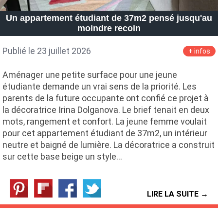
Petite Surface
Piscine
Question De Style
Renovation
Un appartement étudiant de 37m2 pensé jusqu'au
Revue De Week End
Tiny House
moindre recoin
Publié le 23 juillet 2026
+ infos
Aménager une petite surface pour une jeune
étudiante demande un vrai sens de la priorité. Les
parents de la future occupante ont confié ce projet à
la décoratrice Irina Dolganova. Le brief tenait en deux
mots, rangement et confort. La jeune femme voulait
pour cet appartement étudiant de 37m2, un intérieur
neutre et baigné de lumière. La décoratrice a construit
sur cette base beige un style…
LIRE LA SUITE →