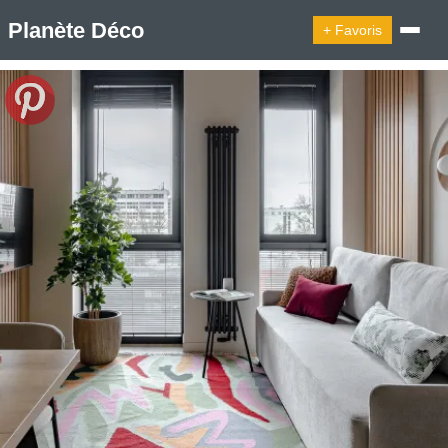
Planète Déco
+ Favoris
🔍︎ Rechercher
🛍︎ Shop Planète Déco
ℹ︎ À propos
Appartement Design
Cabanes
Decoration Noël
Design Suédois En Quelques Photos
Idées Déco En 10 Photos
La Semaine Décoration Et Design
Maison En Ville
Méli-Mélo Suédois
Publi Reportage
Tendance
Interieurs Scandinaves
La Décoration Selon Votre Signe Astrologique
Les Trouvailles Déco Du Jour
Loft
Maison Appartement Écologique
Maison Container/container House
Maison D'hôtes
Maison Et Appartement Vintage
On Décode La Déco