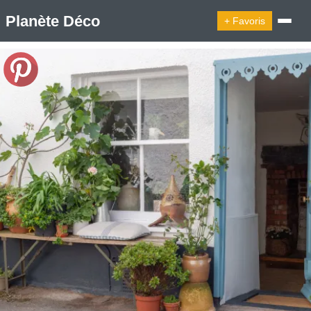
Planète Déco
+ Favoris
🔍︎ Rechercher
🛍︎ Shop Planète Déco
ℹ︎ À propos
Appartement Design
Cabanes
Decoration Noël
Design Suédois En Quelques Photos
Idées Déco En 10 Photos
La Semaine Décoration Et Design
Maison En Ville
Méli-Mélo Suédois
Publi Reportage
Tendance
Interieurs Scandinaves
La Décoration Selon Votre Signe Astrologique
Les Trouvailles Déco Du Jour
Loft
Maison Appartement Écologique
Maison Container/container House
Maison D'hôtes
Maison Et Appartement Vintage
On Décode La Déco