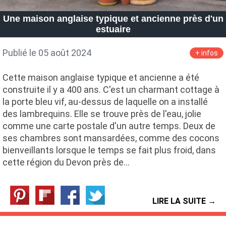
Petite Surface
Piscine
Question De Style
Renovation
Une maison anglaise typique et ancienne près d'un
Revue De Week End
Tiny House
estuaire
Publié le 05 août 2024
+ infos
Cette maison anglaise typique et ancienne a été
construite il y a 400 ans. C'est un charmant cottage à
la porte bleu vif, au-dessus de laquelle on a installé
des lambrequins. Elle se trouve près de l'eau, jolie
comme une carte postale d'un autre temps. Deux de
ses chambres sont mansardées, comme des cocons
bienveillants lorsque le temps se fait plus froid, dans
cette région du Devon près de…
LIRE LA SUITE →