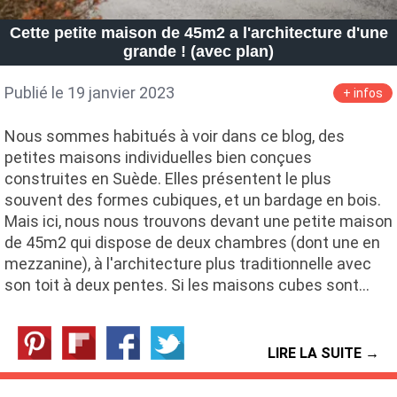
Petite Surface
Piscine
Question De Style
Renovation
Cette petite maison de 45m2 a l'architecture d'une
Revue De Week End
Tiny House
grande ! (avec plan)
Publié le 19 janvier 2023
+ infos
Nous sommes habitués à voir dans ce blog, des
petites maisons individuelles bien conçues
construites en Suède. Elles présentent le plus
souvent des formes cubiques, et un bardage en bois.
Mais ici, nous nous trouvons devant une petite maison
de 45m2 qui dispose de deux chambres (dont une en
mezzanine), à l'architecture plus traditionnelle avec
son toit à deux pentes. Si les maisons cubes sont…
LIRE LA SUITE →