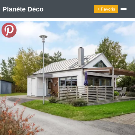
Planète Déco
+ Favoris
🔍︎ Rechercher
🛍︎ Shop Planète Déco
ℹ︎ À propos
Appartement Design
Cabanes
Decoration Noël
Design Suédois En Quelques Photos
Idées Déco En 10 Photos
La Semaine Décoration Et Design
Maison En Ville
Méli-Mélo Suédois
Publi Reportage
Tendance
Interieurs Scandinaves
La Décoration Selon Votre Signe Astrologique
Les Trouvailles Déco Du Jour
Loft
Maison Appartement Écologique
Maison Container/container House
Maison D'hôtes
Maison Et Appartement Vintage
On Décode La Déco