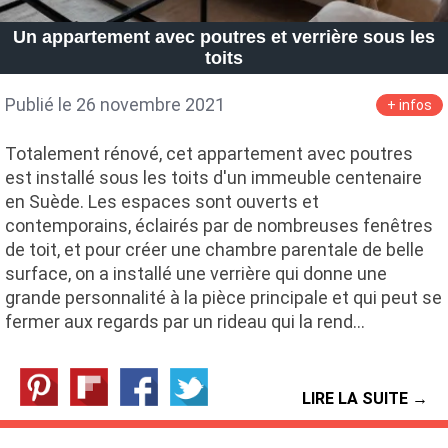
Petite Surface
Piscine
Question De Style
Renovation
Un appartement avec poutres et verrière sous les
Revue De Week End
Tiny House
toits
Publié le 26 novembre 2021
+ infos
Totalement rénové, cet appartement avec poutres
est installé sous les toits d'un immeuble centenaire
en Suède. Les espaces sont ouverts et
contemporains, éclairés par de nombreuses fenêtres
de toit, et pour créer une chambre parentale de belle
surface, on a installé une verrière qui donne une
grande personnalité à la pièce principale et qui peut se
fermer aux regards par un rideau qui la rend…
LIRE LA SUITE →