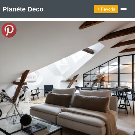
Planète Déco
+ Favoris
🔍︎ Rechercher
🛍︎ Shop Planète Déco
ℹ︎ À propos
Appartement Design
Cabanes
Decoration Noël
Design Suédois En Quelques Photos
Idées Déco En 10 Photos
La Semaine Décoration Et Design
Maison En Ville
Méli-Mélo Suédois
Publi Reportage
Tendance
Interieurs Scandinaves
La Décoration Selon Votre Signe Astrologique
Les Trouvailles Déco Du Jour
Loft
Maison Appartement Écologique
Maison Container/container House
Maison D'hôtes
Maison Et Appartement Vintage
On Décode La Déco