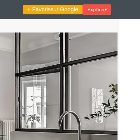
+ Favoris
sur Google
Explorer
▾
🔍︎ Rechercher
maine Décoration Et Design
Maison En Ville
es Trouvailles Déco Du Jour
Loft
Décode La Déco
Petite Surface
Piscine