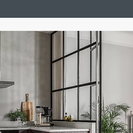
Design Suédois En Quelques Photos
Idées Déco En 10 Photos
La Se
nterieurs Scandinaves
La Décoration Selon Votre Signe Astrologique
L
tainer House
Maison D'hôtes
Maison Et Appartement Vintage
On 
d
Tiny House