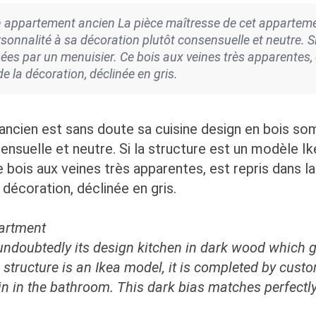
 appartement ancien La pièce maîtresse de cet apparteme
nalité à sa décoration plutôt consensuelle et neutre. Si l
es par un menuisier. Ce bois aux veines très apparentes, es
e la décoration, déclinée en gris.
ancien est sans doute sa cuisine design en bois s
ensuelle et neutre. Si la structure est un modèle I
 bois aux veines très apparentes, est repris dans la
 décoration, déclinée en gris.
partment
undoubtedly its design kitchen in dark wood which giv
e structure is an Ikea model, it is completed by cu
ain in the bathroom. This dark bias matches perfectly