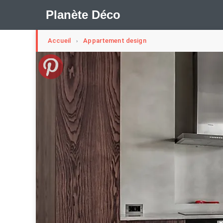
Planète Déco
Accueil
Appartement design
›
🛍︎ Shop Planète Déco
ℹ︎ À propos
Appartement Design
Cabanes
Decoration Noël
Méli-Mélo Suédois
Publi Reportage
Tendance
I
Maison Appartement Écologique
Maison Container/con
Question De Style
Renovation
Revue De Week En