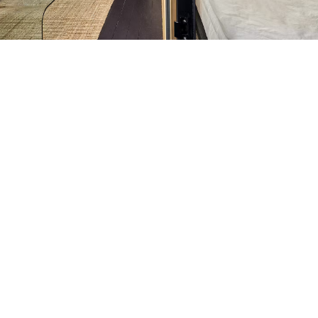
Petite Surface
Piscine
Question De Style
Renovation
Revue De Week End
Tiny House