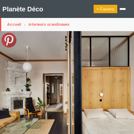
Planète Déco
+ Favoris
Accueil
interieurs scandinaves
›
🔍︎ Rechercher
🛍︎ Shop Planète Déco
ℹ︎ À propos
Appartement Design
Cabanes
Decoration Noël
Design Suédois En Quelques Photos
Idées Déco En 10 Photos
La Semaine Décoration Et Design
Maison En Ville
Méli-Mélo Suédois
Publi Reportage
Tendance
Interieurs Scandinaves
La Décoration Selon Votre Signe Astrologique
Les Trouvailles Déco Du Jour
Loft
Maison Appartement Écologique
Maison Container/container House
Maison D'hôtes
Maison Et Appartement Vintage
On Décode La Déco