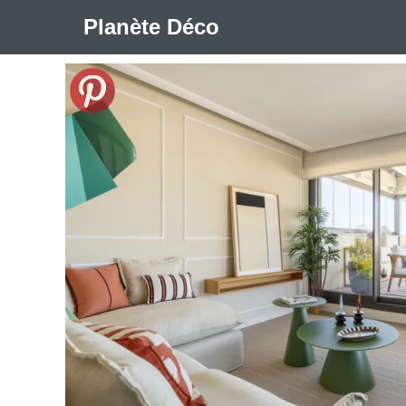
Planète Déco
🛍︎ Shop Planète Déco
ℹ︎ À propos
Appartement Design
Cabanes
Decoration Noël
Méli-Mélo Suédois
Publi Reportage
Tendance
I
Maison Appartement Écologique
Maison Container/con
Question De Style
Renovation
Revue De Week En