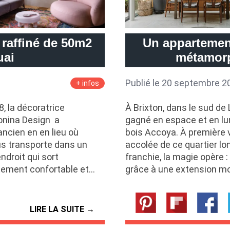
 raffiné de 50m2
Un appartemen
uai
métamorp
Publié le 20 septembre 2
+ infos
, la décoratrice
À Brixton, dans le sud de
ronina Design a
gagné en espace et en l
cien en en lieu où
bois Accoya. À première 
ous transporte dans un
accolée de ce quartier lo
ndroit qui sort
franchie, la magie opère :
rtement confortable et…
grâce à une extension m
LIRE LA SUITE →