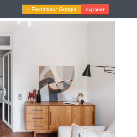
+ Favoris
sur Google
Explorer
▾
🔍︎ Rechercher
maine Décoration Et Design
Maison En Ville
es Trouvailles Déco Du Jour
Loft
Décode La Déco
Petite Surface
Piscine