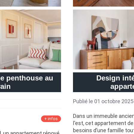
le penthouse au
Design int
ain
appart
Publié le 01 octobre 2025
Dans un immeuble ancien 
+ infos
l'est, cet appartement d
besoins d’une famille tout
id, un appartement rénové