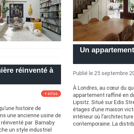
Un appartement 
ère réinventé à
Publié le 25 septembre 2
À Londres, au cœur du quar
+ infos
appartement raffiné en du
Lipsitz. Situé sur Edis St
u’une histoire de
étages d’une maison victo
ans une ancienne usine de
intérieur où l’architectu
 réinventé par Barnaby
contemporaine. La distri
che un style industriel