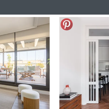
Design Suédois En Quelques Photos
Idées Déco En 10 Photos
La Se
nterieurs Scandinaves
La Décoration Selon Votre Signe Astrologique
L
tainer House
Maison D'hôtes
Maison Et Appartement Vintage
On 
d
Tiny House