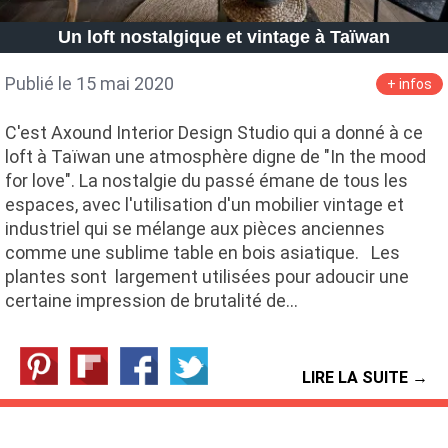
Petite Surface
Piscine
Question De Style
Renovation
Un loft nostalgique et vintage à Taïwan
Revue De Week End
Tiny House
Publié le 15 mai 2020
+ infos
C'est Axound Interior Design Studio qui a donné à ce
loft à Taïwan une atmosphère digne de "In the mood
for love". La nostalgie du passé émane de tous les
espaces, avec l'utilisation d'un mobilier vintage et
industriel qui se mélange aux pièces anciennes
comme une sublime table en bois asiatique. Les
plantes sont largement utilisées pour adoucir une
certaine impression de brutalité de…
LIRE LA SUITE →