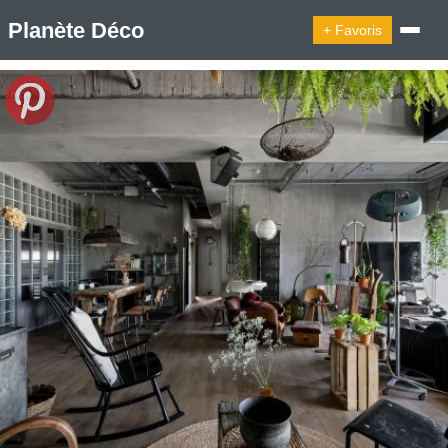
Planète Déco
+ Favoris
🔍︎ Rechercher
🛍︎ Shop Planète Déco
ℹ︎ À propos
Appartement Design
Cabanes
Decoration Noël
Design Suédois En Quelques Photos
Idées Déco En 10 Photos
La Semaine Décoration Et Design
Maison En Ville
Méli-Mélo Suédois
Publi Reportage
Tendance
Interieurs Scandinaves
La Décoration Selon Votre Signe Astrologique
Les Trouvailles Déco Du Jour
Loft
Maison Appartement Écologique
Maison Container/container House
Maison D'hôtes
Maison Et Appartement Vintage
On Décode La Déco